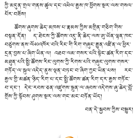
ཀྱི་མདུན་གྲལ་གནས་ཚུལ་དང་འཕེལ་རྒྱས་ཁ་ཕྱོགས་སྔར་ལས་གསལ་
པོར་བཟོས།
ཚོགས་ཞུགས་ཆེད་མཁས་པ་རྣམས་ཀྱིས་མགྲིན་གཅིག་གིས་
བསྟན་དོན། ད་ཐེངས་ཀྱི་ཚོགས་འདུ་ནི་ཆེད་ལས་ཨུ་ཡོན་ལྷན་ཁང་
བཙུགས་ནས་ལོ40འཁོར་བའི་རིང་གི་རིག་གཞུང་རྒྱུན་འཛིན་ལ་ཕྱིར་
དྲན་བྱས་པ་ཞིག་ཡིན་ལ། འཐབ་ལམ་གསར་པའི་སྟེང་ཚན་རིག་དང་
མཐུན་པའི་སྤྱི་ཚོགས་རིང་ལུགས་ཀྱི་རིགས་པའི་གཞུང་ལུགས་གསར་
གཏོད་ལ་སྐུལ་འདེད་ནུས་ལྡན་བཏང་བ་ཞིག་ཀྱང་ཡིན་པས། རང་
རྒྱལ་གྱི་མཚན་ཉིད་རིག་པ་དང་སྤྱི་ཚོགས་ཚན་རིག་དར་རྒྱས་གཏོང་
བ་དང་། དེང་རབས་ཅན་འཛུགས་སྐྲུན་ལ་ཞབས་འདེགས་ཞུ་ཆེད་བློ་
གྲོས་ཀྱི་སྟོབས་ཤུགས་སྔར་ལས་གང་མང་བཏོན་ཡོད།
བན་དེ་སྐྱབས་ཀྱིས་བསྒྱུར།