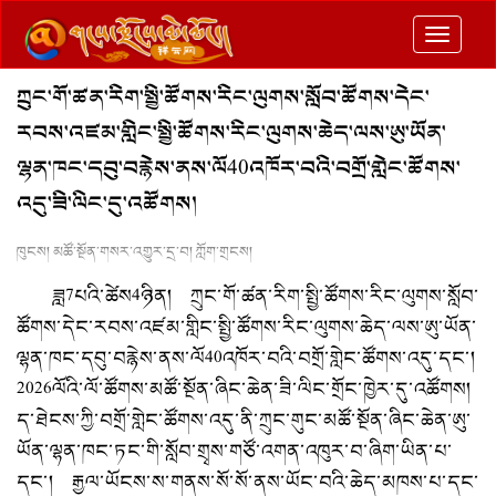
切
换
ཀྲུང་གོ་ཚན་རིག་སྤྱི་ཚོགས་རིང་ལུགས་སློབ་ཚོགས་དེང་
导
རབས་འཛམ་གླིང་སྤྱི་ཚོགས་རིང་ལུགས་ཆེད་ལས་ཨུ་ཡོན་
航
ལྷན་ཁང་དབུ་བརྙེས་ནས་ལོ40འཁོར་བའི་བགྲོ་གླེང་ཚོགས་
འདུ་ཟི་ལིང་དུ་འཚོགས།
ཁུངས། མཚོ་སྔོན་གསར་འགྱུར་དྲ་བ། ཀློག་གྲངས།
ཟླ7པའི་ཚེས4ཉིན། ཀྲུང་གོ་ཚན་རིག་སྤྱི་ཚོགས་རིང་ལུགས་སློབ་
ཚོགས་དེང་རབས་འཛམ་གླིང་སྤྱི་ཚོགས་རིང་ལུགས་ཆེད་ལས་ཨུ་ཡོན་
ལྷན་ཁང་དབུ་བརྙེས་ནས་ལོ40འཁོར་བའི་བགྲོ་གླེང་ཚོགས་འདུ་དང་།
2026ལོའི་ལོ་ཚོགས་མཚོ་སྔོན་ཞིང་ཆེན་ཟི་ལིང་གྲོང་ཁྱེར་དུ་འཚོགས།
ད་ཐེངས་ཀྱི་བགྲོ་གླེང་ཚོགས་འདུ་ནི་ཀྲུང་གུང་མཚོ་སྔོན་ཞིང་ཆེན་ཨུ་
ཡོན་ལྷན་ཁང་ཏང་གི་སློབ་གྲྭས་གཙོ་འགན་འཁུར་བ་ཞིག་ཡིན་པ་
དང་། རྒྱལ་ཡོངས་ས་གནས་སོ་སོ་ནས་ཡོང་བའི་ཆེད་མཁས་པ་དང་