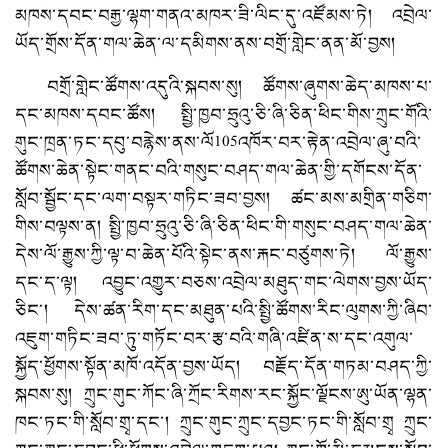
མཁས་དབང་བརྒྱ་ལྷག་གནའ་མཁར་ཟི་ལིང་དུ་འཛོམས་ཏེ། འབྲེལ་
ཡོད་གྲོས་དོན་གལ་ཆེན་ལ་དམིགས་ནས་བགྲོ་གླེང་ནན་མོ་བྱས།
བགྲོ་གླེང་ཚོགས་འདུའི་སྐབས་སུ། ཚོགས་ཞུགས་ཆེད་མཁས་པ་
དང་མཁས་དབང་ཚོས། སྤྱི་ཁྱབ་ཧྲུའུ་ཅི་ཞི་ཅིན་ཕིང་གིས་ཀྲུང་གོའི་
གུང་ཁྲན་ཏང་དབུ་བརྙེས་ནས་ལོ105འཁོར་བར་རྟེན་འབྲེལ་ཞུ་བའི་
ཚོགས་ཆེན་སྟེང་གནང་བའི་གསུང་བཤད་གལ་ཆེན་གྱི་དགོངས་དོན་
སློབ་སྦྱོང་དང་ལག་བསྟར་གཏིང་ཟབ་བྱས། ཚང་མས་མགྲིན་གཅིག་
གིས་བལྟས་ན། སྤྱི་ཁྱབ་ཧྲུའུ་ཅི་ཞི་ཅིན་ཕིང་གི་གསུང་བཤད་གལ་ཆེན་
དེས་ལོ་རྒྱུས་ཀྱི་ལྟ་བ་ཆེན་པོའི་སྟེང་ནས་རྐང་བཙུགས་ཏེ། ལོ་རྒྱུས་
དང་ད་ལྟ། འབྱུང་འགྱུར་བཅས་འབྲེལ་མཐུད་གང་ལེགས་བྱས་ཡོད་
ཅིང་། དེས་ཚན་རིག་དང་མཐུན་པའི་སྤྱི་ཚོགས་རིང་ལུགས་ཀྱི་ཞིབ་
འཇུག་གཏིང་ཟབ་ཏུ་གཏོང་བར་རྩ་བའི་གཞི་འཛིན་ས་དང་འགུལ་
སྐྱོད་ཕྱོགས་སྟོན་མཁོ་འདོན་བྱས་ཡོད། བརྗོད་དོན་གཏམ་བཤད་ཀྱི་
སྐབས་སུ། ཀྲུང་གུང་ཀོང་ཞི་ཀྲོང་རིགས་རང་སྐྱོང་ལྗོངས་ཨུ་ཡོན་ལྷན་
ཁང་ཏང་གི་སློབ་གྲྭ་དང་། ཀྲུང་གུང་ཀྲུང་དབྱང་ཏང་གི་སློབ་གྲྭ ཀྲུང་