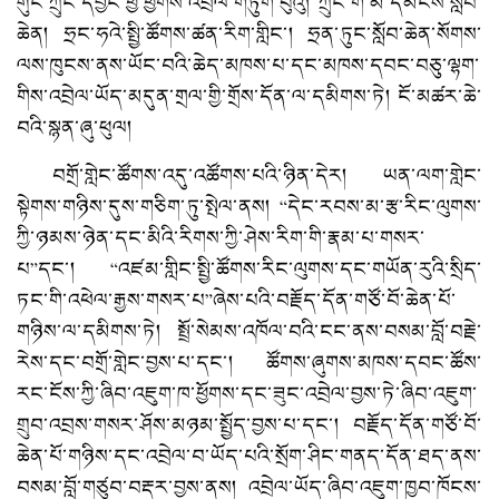
གུང་ཀྲུང་དབྱང་ཕྱི་ཕྱོགས་འབྲེལ་གཏུག་པུའུ། ཀྲུང་གོ་མི་དམངས་སློབ་
ཆེན། ཧྲང་ཧའེ་སྤྱི་ཚོགས་ཚན་རིག་གླིང་། ཧྲན་ཏུང་སློབ་ཆེན་སོགས་
ལས་ཁུངས་ནས་ཡོང་བའི་ཆེད་མཁས་པ་དང་མཁས་དབང་བཅུ་ལྷག་
གིས་འབྲེལ་ཡོད་མདུན་གྲལ་གྱི་གྲོས་དོན་ལ་དམིགས་ཏེ། ངོ་མཚར་ཆེ་
བའི་སྙན་ཞུ་ཕུལ།
བགྲོ་གླེང་ཚོགས་འདུ་འཚོགས་པའི་ཉིན་དེར། ཡན་ལག་གླེང་
སྟེགས་གཉིས་དུས་གཅིག་ཏུ་སྤེལ་ནས། “དེང་རབས་མ་རྩ་རིང་ལུགས་
ཀྱི་ཉམས་ཉེན་དང་མིའི་རིགས་ཀྱི་ཤེས་རིག་གི་རྣམ་པ་གསར་
པ”དང་། “འཛམ་གླིང་སྤྱི་ཚོགས་རིང་ལུགས་དང་གཡོན་རུའི་སྲིད་
ཏང་གི་འཕེལ་རྒྱས་གསར་པ”ཞེས་པའི་བརྗོད་དོན་གཙོ་བོ་ཆེན་པོ་
གཉིས་ལ་དམིགས་ཏེ། སྤྲོ་སེམས་འཁོལ་བའི་ངང་ནས་བསམ་བློ་བརྗེ་
རེས་དང་བགྲོ་གླེང་བྱས་པ་དང་། ཚོགས་ཞུགས་མཁས་དབང་ཚོས་
རང་ངོས་ཀྱི་ཞིབ་འཇུག་ཁ་ཕྱོགས་དང་ཟུང་འབྲེལ་བྱས་ཏེ་ཞིབ་འཇུག་
གྲུབ་འབྲས་གསར་ཤོས་མཉམ་སྤྱོད་བྱས་པ་དང་། བརྗོད་དོན་གཙོ་བོ་
ཆེན་པོ་གཉིས་དང་འབྲེལ་བ་ཡོད་པའི་སྲོག་ཤིང་གནད་དོན་ཐད་ནས་
བསམ་བློ་གཙུབ་བརྡར་བྱས་ནས། འབྲེལ་ཡོད་ཞིབ་འཇུག་ཁྱབ་ཁོངས་